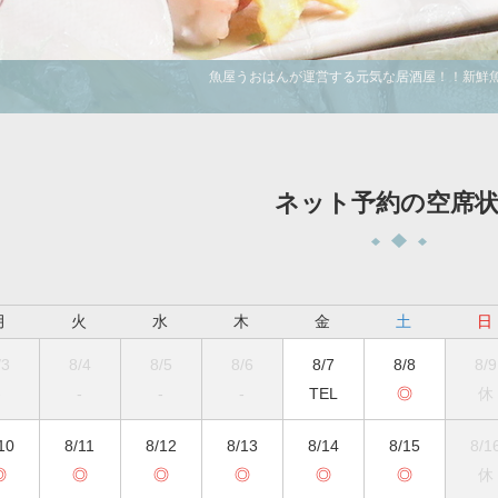
魚屋うおはんが運営する元気な居酒屋！！新鮮魚
ネット予約の空席
月
火
水
木
金
土
日
/3
8/4
8/5
8/6
8/7
8/8
8/9
-
-
-
-
TEL
◎
休
10
8/11
8/12
8/13
8/14
8/15
8/1
◎
◎
◎
◎
◎
◎
休