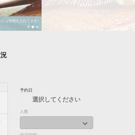
介は毎朝仕入れてます♪
状況
予約日
選択してください
人数
6
-